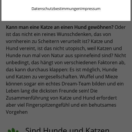
ENGLISH
vor!
Datenschutzbestimmungen
Impressum
NEDERLANDS
PORTUGUÊS
Kann man eine Katze an einen Hund gewöhnen?
Oder
ist das nicht ein reines Wunschdenken, das von
FRANÇAIS
vornherein zu Scheitern verurteilt ist? Katze und
Hund vereint, ist das nicht utopisch, weil Katzen und
ITALIANO
Hunde nun mal von Natur aus spinnefeind sind? Nicht
unbedingt, das hängt von verschiedenen Faktoren ab,
POLSKI
das kann durchaus klappen: Es ist möglich, Hunde
ESPAÑOL
und Katzen zu vergesellschaften. Wuffel und Mieze
können sogar ein echtes Dream-Team bilden und ein
PORTUGUÊS BRASIL
Leben lang die dicksten Freunde sein! Die
Zusammenführung von Katze und Hund erfordert
简体中文
aber viel Fingerspitzengefühl und ein behutsames
日本語
Vorgehen
ČEŠTINA
Sind Hunde und Katzen