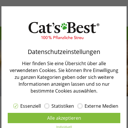
Inhaltsverzeichnis>
Warum Cat’s Best
Sind Hunde und Katzen Rivalen?
Datenschutzeinstellungen
Unsere Produkte
Hund an Katze gewöhnen – so gehst Du vor
Hier finden Sie eine Übersicht über alle
Katzenblog
So hältst Du Hund und Katze ein Leben lang
verwendeten Cookies. Sie können Ihre Einwilligung
zusammen
zu ganzen Kategorien geben oder sich weitere
Shopsuche
Informationen anzeigen lassen und so nur
Was tun, wenn die Vergesellschaftung nicht
bestimmte Cookies auswählen.
Kontakt
funktioniert?
Wann solltest Du Hund und Katze aneinander
Essenziell
Statistiken
Externe Medien
Sprache wählen
Katze an Hund gewöhnen
gewöhnen?
Alle akzeptieren
DEUTSCH
– so gehst Du am besten
Zurück zur Blogübersicht
Individuell