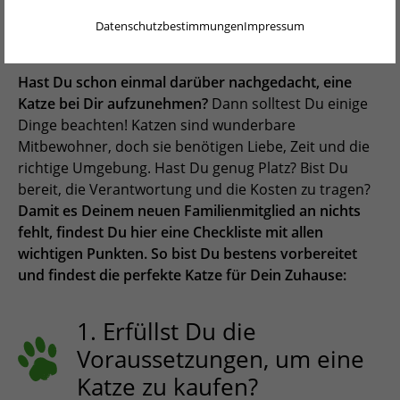
6. So erkennst Du einen guten Katzenzüchter
ENGLISH
Katzenkauf
Datenschutzbestimmungen
Impressum
7. Suche einen Tierarzt für Deine Katze
NEDERLANDS
8. Was braucht eine Katze? Erledige wichtige
PORTUGUÊS
Hast Du schon einmal darüber nachgedacht, eine
Besorgungen
Katze bei Dir aufzunehmen?
Dann solltest Du einige
FRANÇAIS
Dinge beachten! Katzen sind wunderbare
9. Finde den perfekten Katzennamen für Deine
Mitbewohner, doch sie benötigen Liebe, Zeit und die
ITALIANO
Katze
richtige Umgebung. Hast Du genug Platz? Bist Du
bereit, die Verantwortung und die Kosten zu tragen?
POLSKI
Fazit: Checkliste zur Katzenanschaffung
Damit es Deinem neuen Familienmitglied an nichts
ESPAÑOL
fehlt, findest Du hier eine Checkliste mit allen
Zurück zur Blogübersicht
wichtigen Punkten. So bist Du bestens vorbereitet
PORTUGUÊS BRASIL
und findest die perfekte Katze für Dein Zuhause:
简体中文
1. Erfüllst Du die
日本語
Voraussetzungen, um eine
ČEŠTINA
Katze zu kaufen?