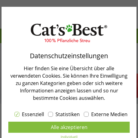
Inhaltsverzeichnis>
Warum Cat’s Best
1. Erfüllst Du die Voraussetzungen, um eine Katze
Datenschutzeinstellungen
Unsere Produkte
zu kaufen?
Hier finden Sie eine Übersicht über alle
2. Mache den Test: Welche Katzenrasse passt am
Katzenblog
verwendeten Cookies. Sie können Ihre Einwilligung
besten zu Dir?
zu ganzen Kategorien geben oder sich weitere
Shopsuche
3. Möchtest Du eine erwachsene Katze oder ein
Informationen anzeigen lassen und so nur
Katzenbaby?
bestimmte Cookies auswählen.
Kontakt
4. Wirst Du Deine Katze alleine halten?
Essenziell
Statistiken
Externe Medien
Sprache wählen
Checkliste Katze anschaffen:
5. Überlege, ob Du eine Katze aus dem Tierheim
Alle akzeptieren
holst
DEUTSCH
9 wichtige Punkte für den
Individuell