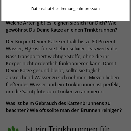
ENGLISH
Datenschutzbestimmungen
Impressum
NEDERLANDS
Ist ein Trinkbrunnen für Katzen überhaupt sinnvoll?
Welche Arten gibt es, eignen sie sich für Dich? Wie
PORTUGUÊS
gewöhnst Du Deine Katze an einen Trinkbrunnen?
FRANÇAIS
Der Körper Deiner Katze enthält bis zu 80 Prozent
Wasser, H
O ist für sie Lebenselixier. Das wertvolle
ITALIANO
2
Nass transportiert wichtige Stoffe, ohne die ihr
POLSKI
Körper nicht ordentlich funktionieren kann. Damit
Deine Katze gesund bleibt, sollte sie täglich
ESPAÑOL
ausreichend Wasser zu sich nehmen. Miezen lieben
fließendes Wasser und ein Trinkbrunnen ist perfekt,
PORTUGUÊS BRASIL
um die Samtpfote zum Trinken zu animieren.
简体中文
Was ist beim Gebrauch des Katzenbrunnens zu
日本語
beachten? Wie oft sollte man den Brunnen reinigen?
ČEŠTINA
Ist ein Trinkbrunnen für