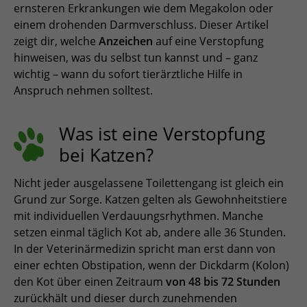
ESPAÑOL, MÉXICO
ernsteren Erkrankungen wie dem Megakolon oder
einem drohenden Darmverschluss. Dieser Artikel
EESTI
zeigt dir, welche
Anzeichen
auf eine Verstopfung
hinweisen, was du selbst tun kannst und – ganz
wichtig – wann du sofort tierärztliche Hilfe in
Anspruch nehmen solltest.
Was ist eine Verstopfung
bei Katzen?
Nicht jeder ausgelassene Toilettengang ist gleich ein
Grund zur Sorge. Katzen gelten als Gewohnheitstiere
mit individuellen Verdauungsrhythmen. Manche
setzen einmal täglich Kot ab, andere alle 36 Stunden.
In der Veterinärmedizin spricht man erst dann von
einer echten Obstipation, wenn der Dickdarm (Kolon)
den Kot über einen Zeitraum
von 48 bis 72 Stunden
zurückhält und dieser durch zunehmenden