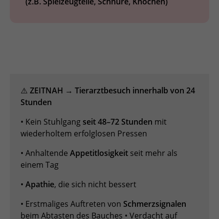
(z.B. Spielzeugteile, Schnüre, Knochen)
⚠️
ZEITNAH → Tierarztbesuch innerhalb von 24
Stunden
• Kein Stuhlgang
seit 48–72 Stunden
mit
wiederholtem erfolglosen Pressen
• Anhaltende
Appetitlosigkeit
seit mehr als
einem Tag
•
Apathie
, die sich nicht bessert
• Erstmaliges Auftreten von
Schmerzsignalen
beim Abtasten des Bauches • Verdacht auf