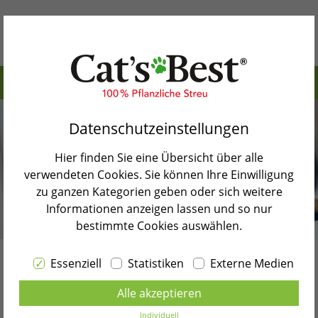
Inhaltsverzeichnis>
Warum Cat’s Best
Was ist eine Verstopfung bei Katzen?
Datenschutzeinstellungen
Unsere Produkte
Typische Symptome von Verstopfungen bei
Hier finden Sie eine Übersicht über alle
Katzen
Katzenblog
verwendeten Cookies. Sie können Ihre Einwilligung
Darmverschluss bei Katzen: Warnsignale
zu ganzen Kategorien geben oder sich weitere
Shopsuche
erkennen
Informationen anzeigen lassen und so nur
bestimmte Cookies auswählen.
Kontakt
Warum hat meine Katze Verdauungsprobleme?
So hilfst du deiner Katze bei Verstopfung
Essenziell
Statistiken
Externe Medien
Sprache wählen
Verstopfung bei Katzen:
Wann solltest du mit deiner Katze zum Tierarzt?
Alle akzeptieren
DEUTSCH
Symptome erkennen und
Individuell
Fazit: Was tun, wenn meine Katze