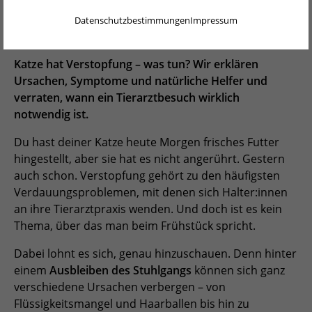
ENGLISH
richtig behandeln
Verdauungsprobleme hat?
Datenschutzbestimmungen
Impressum
NEDERLANDS
Zurück zur Blogübersicht
PORTUGUÊS
Katze hat Verstopfung – was tun? Wir erklären
Ursachen, Symptome und natürliche Helfer und
FRANÇAIS
verraten, wann ein Tierarztbesuch wirklich
notwendig ist.
ITALIANO
Du hast deiner Katze heute Morgen frisches Futter
POLSKI
hingestellt, aber sie hat es nicht angerührt. Gestern
auch schon. Verstopfung gehört zu den häufigsten
ESPAÑOL
Verdauungsproblemen, mit denen sich Halter:innen
PORTUGUÊS BRASIL
an ihre Tierarztpraxis wenden. Und doch ist es kein
Thema, über das man beim Frühstück spricht.
简体中文
Dabei lohnt es sich, genau hinzuschauen. Denn hinter
日本語
einem
Ausbleiben des Stuhlgangs
können sich ganz
verschiedene Ursachen verbergen – von
ČEŠTINA
Flüssigkeitsmangel und Haarballen bis hin zu