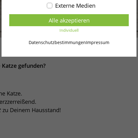
Externe Medien
Alle akzeptieren
Individuell
Datenschutzbestimmungen
Impressum
e Katze gefunden?
ne Katze.
erzzerreißend.
t
zu Deinem Hausstand!