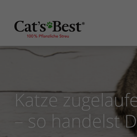
Katze zugelauf
– so handelst Du