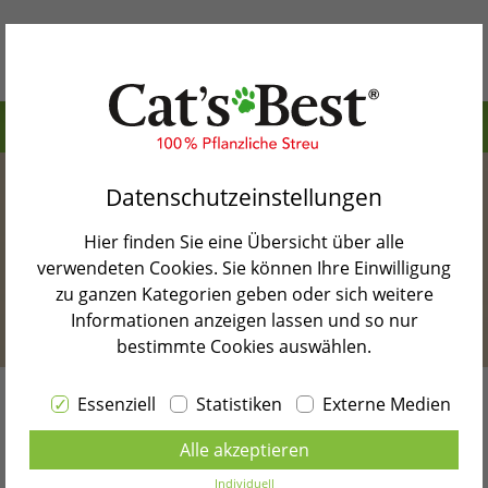
Inhaltsverzeichnis>
Warum Cat’s Best
Gründe, warum man seine Katze abgeben möchte
Datenschutzeinstellungen
Unsere Produkte
Katze abgeben oder behalten?
Hier finden Sie eine Übersicht über alle
Katzenblog
Wo kann man seine Katze abgeben?
verwendeten Cookies. Sie können Ihre Einwilligung
zu ganzen Kategorien geben oder sich weitere
Shopsuche
Babykatze abgeben
Informationen anzeigen lassen und so nur
bestimmte Cookies auswählen.
Katze bekommt neue Besitzer
Kontakt
Fazit: Das solltest Du beachten, wenn Du Deine
Essenziell
Statistiken
Externe Medien
Sprache wählen
Katze abgeben willst
Katze abgeben:
wann und
Alle akzeptieren
DEUTSCH
wo? So gehst Du am besten
Zurück zur Blogübersicht
Individuell