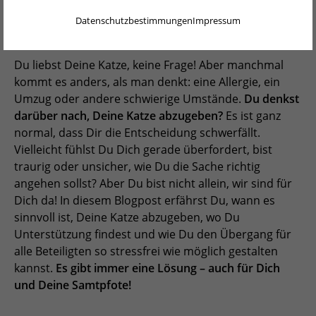
ENGLISH
vor
Datenschutzbestimmungen
Impressum
NEDERLANDS
PORTUGUÊS
Du liebst Deine Katze, keine Frage! Aber manchmal
kommt es anders, als man denkt: eine Allergie, ein
FRANÇAIS
Umzug oder andere schwierige Umstände.
Du denkst
darüber nach, Deine Katze abzugeben?
Es ist ganz
ITALIANO
normal, dass Dir die Entscheidung schwerfällt.
Vielleicht fühlst Du Dich gerade überfordert, bist
POLSKI
traurig oder unsicher, wie Du die Sache richtig
ESPAÑOL
angehen sollst? Aber Du bist nicht allein, wir sind für
Dich da! In diesem Blogpost erfährst Du, wann es
PORTUGUÊS BRASIL
sinnvoll ist, Deine Katze abzugeben, wo Du
Unterstützung findest und wie Du den Übergang für
简体中文
alle Beteiligten so stressfrei wie möglich gestalten
日本語
kannst.
Es gibt immer eine Lösung – auch für Dich
und Deine Samtpfote!
ČEŠTINA