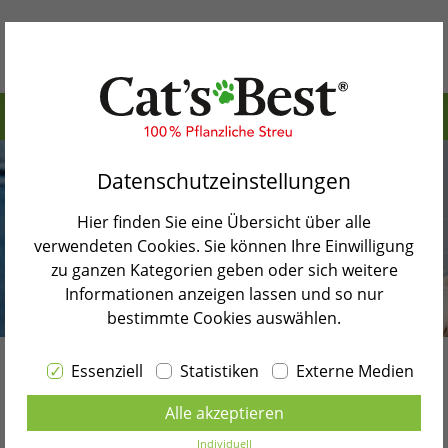
Inhaltsverzeichnis>
Warum Cat’s Best
Darum sind Hygiene und Sauberkeit wichtig
Datenschutzeinstellungen
Unsere Produkte
Sollte ich meine Katze baden?
Hier finden Sie eine Übersicht über alle
Katzenblog
Katzenwäsche: Das ist zu beachten
verwendeten Cookies. Sie können Ihre Einwilligung
zu ganzen Kategorien geben oder sich weitere
Shopsuche
Folgen mangelnder Hygiene
Informationen anzeigen lassen und so nur
bestimmte Cookies auswählen.
Sauberkeit im Katzenhaushalt
Kontakt
Essenziell
Statistiken
Externe Medien
Zurück zur Blogübersicht
Sprache wählen
Katze baden –
Alle akzeptieren
DEUTSCH
diese Punkte
Individuell