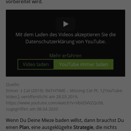
vorbereitet wird.
Mit dem Laden des Videos akzeptieren Sie die
Datenschutzerklärung von YouTube.
Mehr erfahren
Video laden
YouTube immer laden
Quelle:
Simon´s Cat (2019): BATHTIME – Missing Cat Pt. 1,[YouTube-
Video.], veröffentlicht am 28.03.2019,
https://www.youtube.com/watch?v=Vb0DVVZQc08,
zugegriffen am 08.04.2020
Wenn Du Deine Mieze baden willst, dann brauchst Du
einen
Plan
, eine ausgeklügelte
Strategie
, die nichts