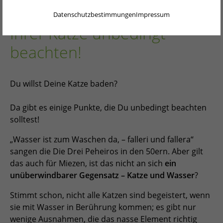
ENGLISH
sollten Sie beim Waschen
Datenschutzbestimmungen
Impressum
NEDERLANDS
Ihrer Katze unbedingt
PORTUGUÊS
beachten!
FRANÇAIS
Du willst Deine Katze baden?
ITALIANO
POLSKI
Da gibt es einige Punkte, die Du unbedingt beachten
solltest!
ESPAÑOL
„Wasser ist zum Waschen da, – falleri und fallera“
PORTUGUÊS BRASIL
sangen die Die Drei Peheiros in den 50ern. Aber gilt
das auch für Miezen, ist das nicht an sich
ein
简体中文
unüberwindbarer Gegensatz – Katze und Wasser
?
日本語
Stimmt schon, nicht alle Katzen sind begeistert, wenn
sie mit Wasser in Berührung kommen; es gibt nur
ČEŠTINA
wenige Ausnahmen, die das nasse Element richtig