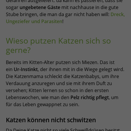
Gefahren ausgeliefert: da kann es passieren, dass sie
sogar
ungebetene Gäste
mit nachhause in die gute
Stube bringen, die man da gar nicht haben will:
Dreck,
Ungeziefer und Parasiten
!
Wieso putzen Katzen sich so
gerne?
Bereits im Kitten-Alter putzen sich Miezen. Das ist
ein
Ur-Instinkt
, der ihnen mit in die Wiege gelegt wird.
Die Katzenmama schleckt die Katzenbabys, um ihre
Verdauung anzuregen und sie mit ihrem Duft zu
versehen; Kitten lernen so schon in den ersten
Lebenswochen, wie man den
Pelz richtig pflegt
, um
für das Leben gewappnet zu sein.
Katzen können nicht schwitzen
Da Deine Katze nicht so viele Schweißdrüsen besitzt