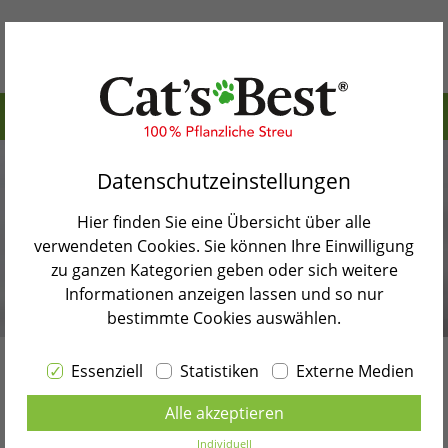
Inhaltsverzeichnis>
Warum Cat’s Best
Wie viele Zähnchen hat eine Katze eigentlich?
Datenschutzeinstellungen
Unsere Produkte
Zurück zur Blogübersicht
Hier finden Sie eine Übersicht über alle
Katzenblog
verwendeten Cookies. Sie können Ihre Einwilligung
zu ganzen Kategorien geben oder sich weitere
Shopsuche
Informationen anzeigen lassen und so nur
bestimmte Cookies auswählen.
Kontakt
Essenziell
Statistiken
Externe Medien
Sprache wählen
Katzen-Zähne
Alle akzeptieren
DEUTSCH
Individuell