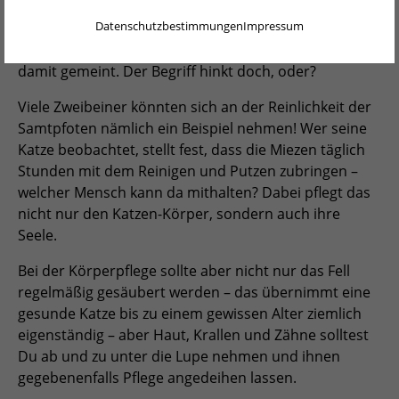
ENGLISH
Eine Katze, die gepflegt ist, fühlt sich wohl.
Datenschutzbestimmungen
Impressum
NEDERLANDS
Katzenwäsche – eine kurze, oberflächliche Wäsche ist
damit gemeint. Der Begriff hinkt doch, oder?
PORTUGUÊS
Viele Zweibeiner könnten sich an der Reinlichkeit der
FRANÇAIS
Samtpfoten nämlich ein Beispiel nehmen! Wer seine
Katze beobachtet, stellt fest, dass die Miezen täglich
ITALIANO
Stunden mit dem Reinigen und Putzen zubringen –
POLSKI
welcher Mensch kann da mithalten? Dabei pflegt das
nicht nur den Katzen-Körper, sondern auch ihre
ESPAÑOL
Seele.
PORTUGUÊS BRASIL
Bei der Körperpflege sollte aber nicht nur das Fell
regelmäßig gesäubert werden – das übernimmt eine
简体中文
gesunde Katze bis zu einem gewissen Alter ziemlich
eigenständig – aber Haut, Krallen und Zähne solltest
日本語
Du ab und zu unter die Lupe nehmen und ihnen
ČEŠTINA
gegebenenfalls Pflege angedeihen lassen.