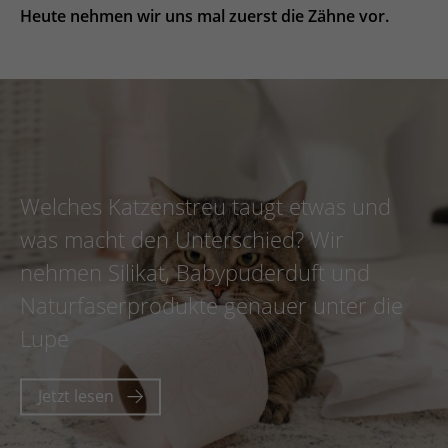
ESPAÑOL, MÉXICO
Heute nehmen wir uns mal zuerst die Zähne vor.
EESTI
Welches Katzenstreu taugt etwas und
was macht den Unterschied? Wir
nehmen Silikat, Babypuderduft und
Naturfaserprodukte genauer unter die
Lupe
Jetzt lesen