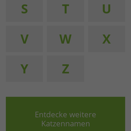
S
T
U
V
W
X
Y
Z
Entdecke weitere
Katzennamen