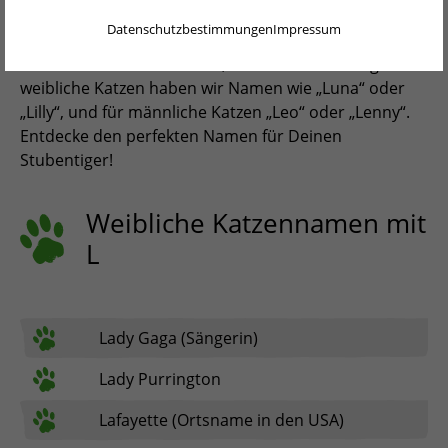
ENGLISH
Hier ist unsere Liste der Katzennamen mit dem
Datenschutzbestimmungen
Impressum
Buchstaben L. Egal, ob Du einen weiblichen oder
NEDERLANDS
männlichen Namen suchst, hier wirst Du fündig. Für
weibliche Katzen haben wir Namen wie „Luna“ oder
PORTUGUÊS
„Lilly“, und für männliche Katzen „Leo“ oder „Lenny“.
FRANÇAIS
Entdecke den perfekten Namen für Deinen
Stubentiger!
ITALIANO
POLSKI
Weibliche Katzennamen mit
L
ESPAÑOL
PORTUGUÊS BRASIL
简体中文
Lady Gaga (Sängerin)
日本語
Lady Purrington
ČEŠTINA
Lafayette (Ortsname in den USA)