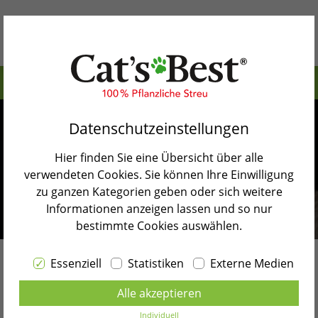
Inhaltsverzeichnis>
Warum Cat’s Best
Weibliche Katzennamen mit L
Datenschutzeinstellungen
Unsere Produkte
Männliche Katzennamen mit L
Hier finden Sie eine Übersicht über alle
Katzenblog
Alle Katzennamen in unserem Katzennamen-
verwendeten Cookies. Sie können Ihre Einwilligung
Alphabet
zu ganzen Kategorien geben oder sich weitere
Shopsuche
Informationen anzeigen lassen und so nur
Zurück zur Blogübersicht
bestimmte Cookies auswählen.
Kontakt
Essenziell
Statistiken
Externe Medien
Sprache wählen
Katzennamen
mit L
Alle akzeptieren
DEUTSCH
Individuell