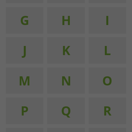
G
H
I
J
K
L
M
N
O
P
Q
R