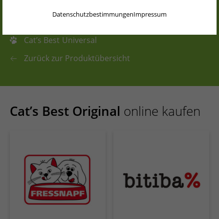
Cat’s Best
Smart Pellets
ENGLISH
Datenschutzbestimmungen
Impressum
Cat’s Best
Sensitive
NEDERLANDS
Cat’s Best
Universal
PORTUGUÊS
Zurück zur Produktübersicht
FRANÇAIS
ITALIANO
POLSKI
Cat’s Best Original
online kaufen
ESPAÑOL
PORTUGUÊS BRASIL
简体中文
日本語
ČEŠTINA